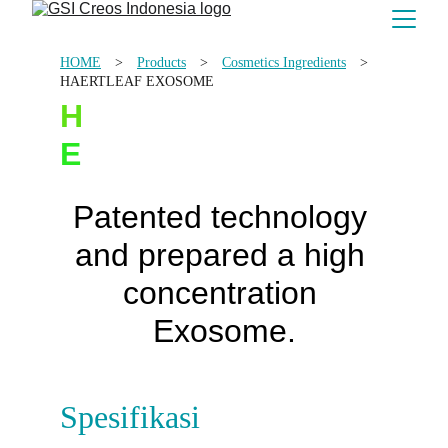
HOME
　>　
Products
　>　
Co
smetics Ingredients
　>　
HAERTLEAF EXOSOME
H
EARTLEAF 
E
XOSOME
Patented technology 
and prepared a high 
concentration 
Exosome.
Spesifikasi