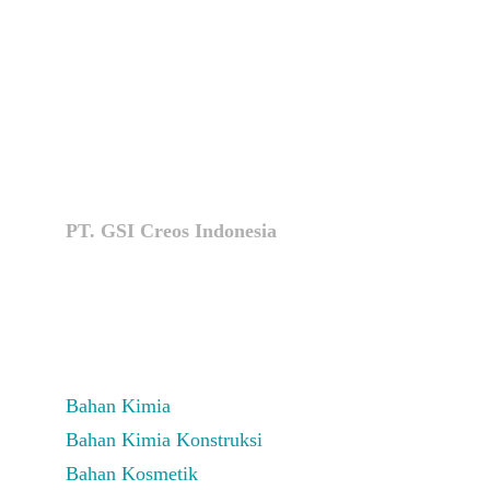
PT. GSI Creos Indonesia
Plaza Sentral lt. 10 , JL. Jendral Sudirman no.47, 
Karet Semanggi , Setiabudi , 12930 Jakarta Selatan 
+62 21 5702195
info@creos.co.id
Bahan Kimia
Bahan Kimia Konstruksi
Bahan Kosmetik