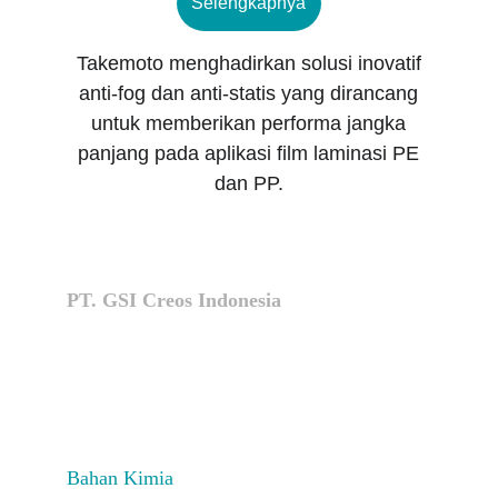
Selengkapnya
Takemoto menghadirkan solusi inovatif
anti-fog dan anti-statis yang dirancang
untuk memberikan performa jangka
panjang pada aplikasi film laminasi PE
dan PP.
PT. GSI Creos Indonesia
Plaza Sentral lt. 10 , JL. Jendral Sudirman no.47, 
Karet Semanggi , Setiabudi , 12930 Jakarta Selatan 
+62 21 5702195
info@creos.co.id
Bahan Kimia